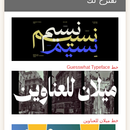
نقترح لك
خط Guesswhat Typeface
خط ميلان للعناوين