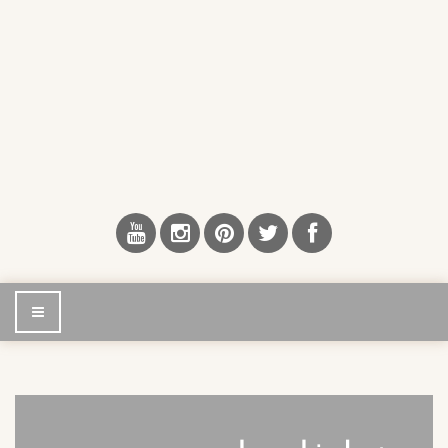
إضغط
للتصفح