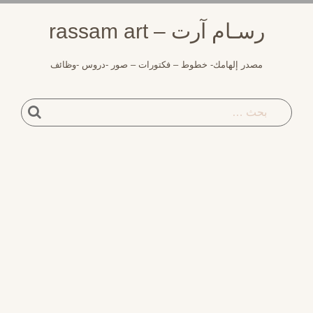
لتجاوز
رسـام آرت – rassam art
لى
لمحتوى
مصدر إلهامك- خطوط – فكتورات – صور -دروس -وظائف
بحث