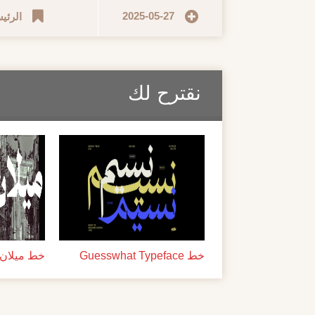
2025-05-27
الرئي
نقترح لك
خط Guesswhat Typeface
خط ميلان ل