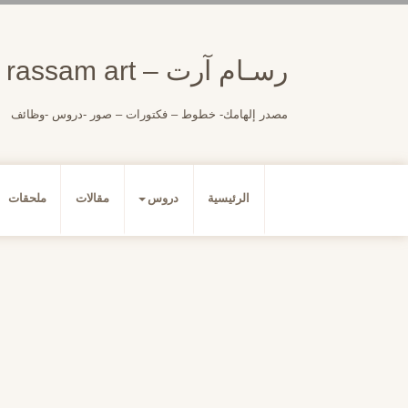
لتجاوز
لى
لمحتوى
رسـام آرت – rassam art
مصدر إلهامك- خطوط – فكتورات – صور -دروس -وظائف
الرئيسية
دروس
مقالات
ملحقات