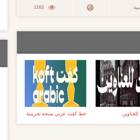
1163
سية
لعناوين
خط كفت عربي نسخة تجريبية