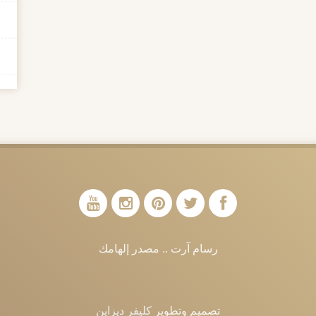
رسام آرت .. مصدر إلهامك
تصميم وتطوير
كليفر ديزاين