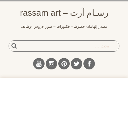
لتجاوز
رسـام آرت – rassam art
لى
لمحتوى
مصدر إلهامك- خطوط – فكتورات – صور -دروس -وظائف
بحث