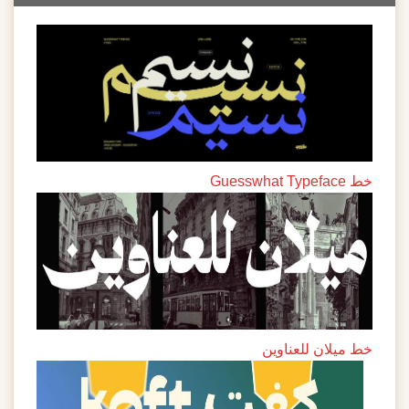
خط Guesswhat Typeface
خط ميلان للعناوين