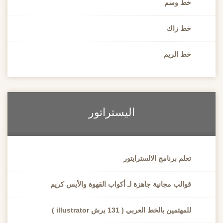
خط وسم
خط زاك
خط الريم
اليستراتور
تعلم برنامج الالسترايتور
قوالب مجانية جاهزة لـ أكواب القهوة والأيس كريم
للمهتمين بالخط العربي ( 131 برش illustrator )