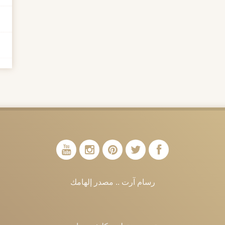
رسام آرت .. مصدر إلهامك