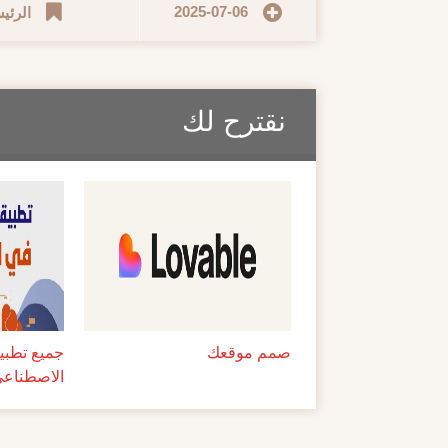
2025-07-06
الرئي
نقترح لك
صمم موقعك
جميع تطبيق
الاصطناعي