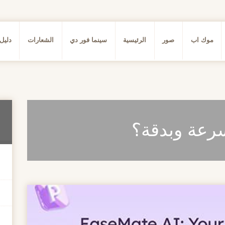
موك اب
صور
الرئيسية
سينما فور دي
الشعارات
دليل
رعة وبدقة؟