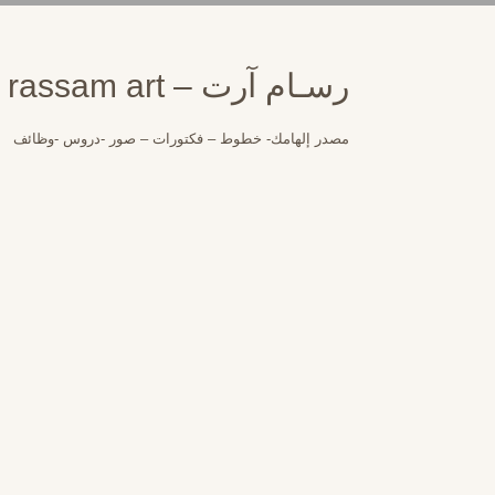
لتجاوز
لى
لمحتوى
رسـام آرت – rassam art
مصدر إلهامك- خطوط – فكتورات – صور -دروس -وظائف