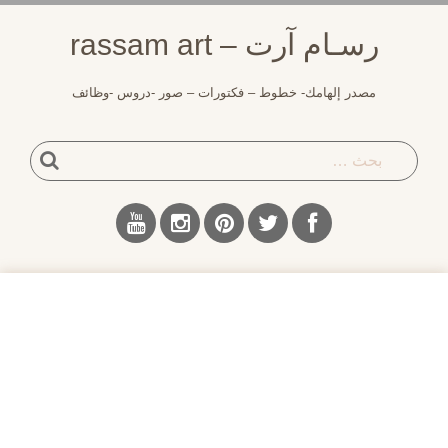
لتجاوز
رسـام آرت – rassam art
لى
لمحتوى
مصدر إلهامك- خطوط – فكتورات – صور -دروس -وظائف
بحث