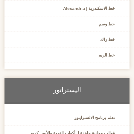
خط الاسكندرية | Alexandria
خط وسم
خط زاك
خط الريم
اليستراتور
تعلم برنامج الالسترايتور
قوالب مجانية جاهزة لـ أكواب القهوة والأيس كريم