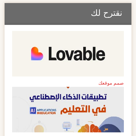
نقترح لك
صمم موقعك