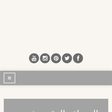
إضغط
للتصفح