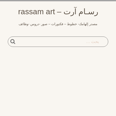
سـام آرت – rassam art
مصدر إلهامك- خطوط – فكتورات – صور -دروس -وظائف
بحث