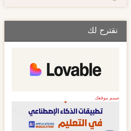
ترح لك
موقعك