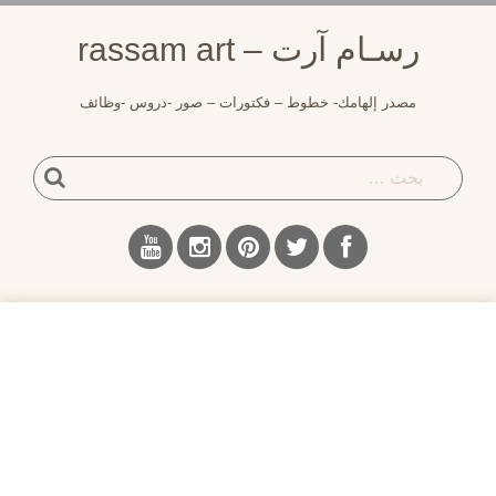
رسـام آرت – rassam art
مصدر إلهامك- خطوط – فكتورات – صور -دروس -وظائف
بحث