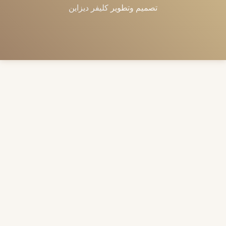
تصميم وتطوير
كليفر ديزاين