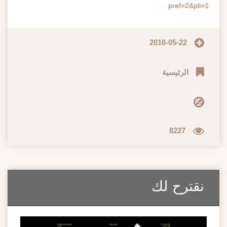
pref=2&pli
2016-05-22
الرئيسية
8227
قترح لك