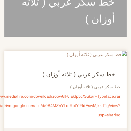
خط سكر عربي ( ثلاثه
أوزان )
20
مايو
خط سكر عربي ( ثلاثه أوزان )
سكر عربي ( ثلاثه أوزان )
http://www.mediafire.com/download/zoow6lk6iakfpbc/Sukar+Typeface.r
https://drive.google.com/file/d/0B4MZnYLoIRptYlFldEswMjkzdTg/vie
usp=shari