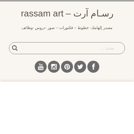
رسـام آرت – rassam art
مصدر إلهامك- خطوط – فكتورات – صور -دروس -وظائف
بحث