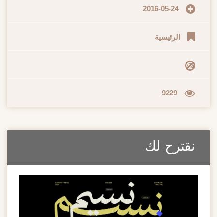
2016-05-24
الرئيسية
9229
قترح لك