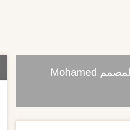
خط وسم عربي ( للمصمم Mohamed