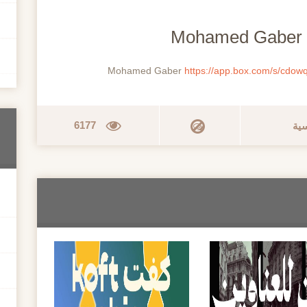
https://app.box.com/s/cdo
6177
سية