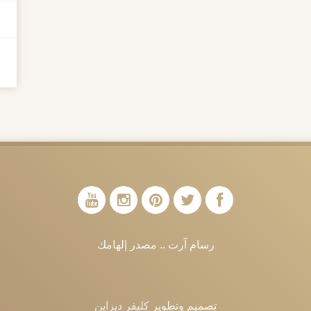
رسام آرت .. مصدر إلهامك
تصميم وتطوير
كليفر ديزاين