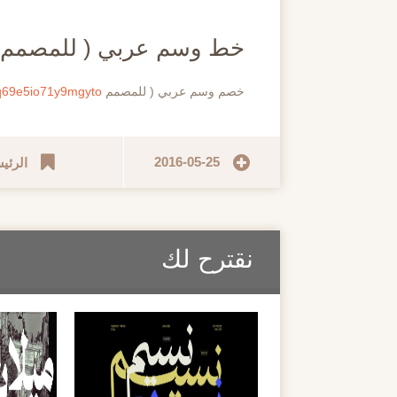
مايو
خط وسم عربي ( للمصمم Mohamed Gaber
خصم وسم عربي ( للمصمم Mohamed Gaber
wq69e5io71y9mgyto
2016-05-25
الرئي
نقترح لك