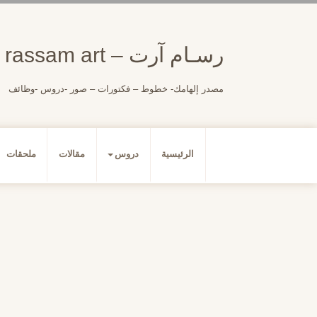
لتجاوز
لى
لمحتوى
رسـام آرت – rassam art
مصدر إلهامك- خطوط – فكتورات – صور -دروس -وظائف
الرئيسية
دروس
مقالات
ملحقات