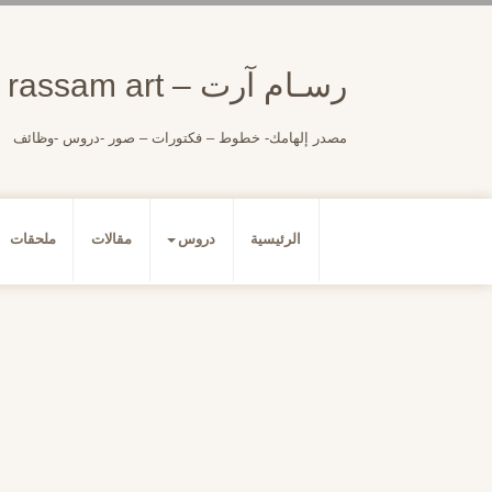
لتجاوز
لى
لمحتوى
رسـام آرت – rassam art
مصدر إلهامك- خطوط – فكتورات – صور -دروس -وظائف
الرئيسية
دروس
مقالات
ملحقات