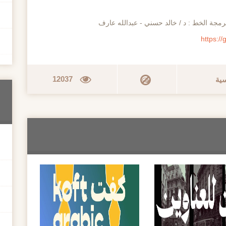
رمجة الخط : د / خالد حسني - عبدالله عارف
https:/
12037
سية