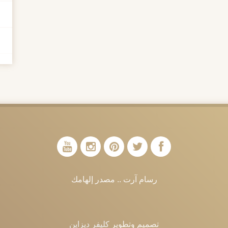
رسام آرت .. مصدر إلهامك
تصميم وتطوير
كليفر ديزاين