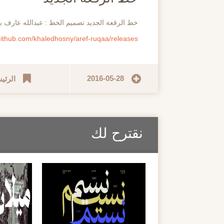
خط الرقعة الجديد تصميم الخط : عبدالله عارف ب
/github.com/khaledhosny/aref-ruqaa/releases
2016-05-28
الرئي
نقترح لك