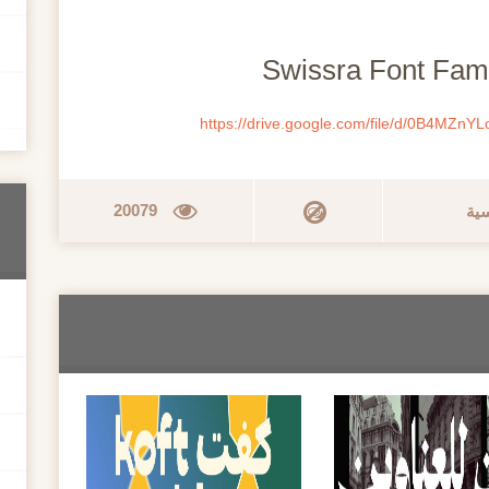
https://drive.google.com/file/d/0B4MZ
20079
سية