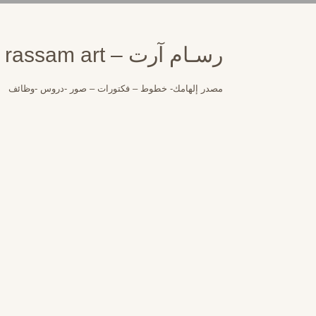
لتجاوز
لى
لمحتوى
رسـام آرت – rassam art
مصدر إلهامك- خطوط – فكتورات – صور -دروس -وظائف