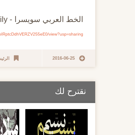
مايو
الخط العربي سويسرا - Swissra Font Family
nYLoIRptcDdhVERZV255eE0/view?usp=sharing
2016-06-25
الرئي
نقترح لك