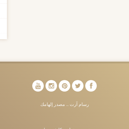
رسام آرت .. مصدر إلهامك