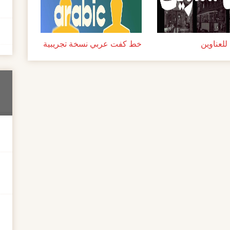
لعناوين
خط كفت عربي نسخة تجريبية