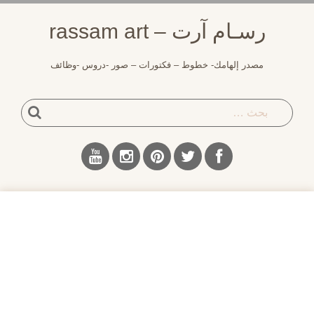
رسـام آرت – rassam art
مصدر إلهامك- خطوط – فكتورات – صور -دروس -وظائف
بحث