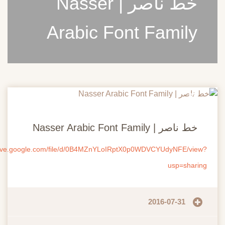
خط ناصر | Nasser
Arabic Font Famil
2
يو
 ناصر | Nasser Arabic Font Family
https://drive.google.com/file/d/0B4MZnYLoIRptX0p0WDVCYUdyNFE/v
usp=sha
2016-07-31