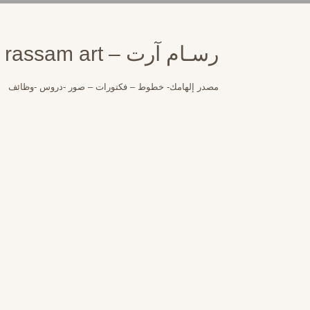
لتجاوز
لى
لمحتوى
رسـام آرت – rassam art
مصدر إلهامك- خطوط – فكتورات – صور -دروس -وظائف