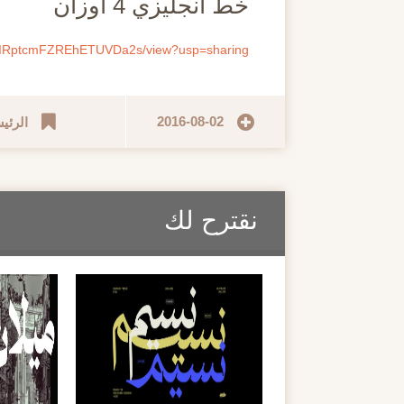
خط انجليزي 4 أوزان
YLoIRptcmFZREhETUVDa2s/view?usp=sharing
2016-08-02
الرئي
نقترح لك