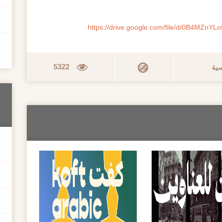
https://drive.google.com/file/d/0B4MZn
5322
سية