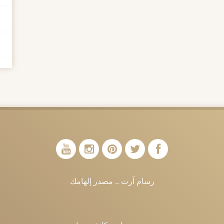
رسام آرت .. مصدر إلهامك