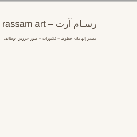
لتجاوز
لى
لمحتوى
رسـام آرت – rassam art
مصدر إلهامك- خطوط – فكتورات – صور -دروس -وظائف