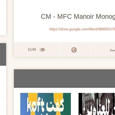
https://drive.google.com/file/d/0B4MZ
5149
سية