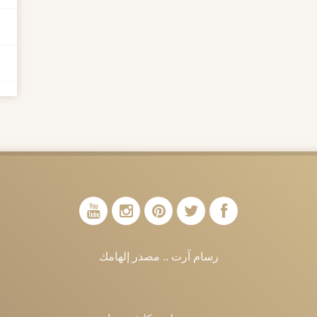
رسام آرت .. مصدر إلهامك