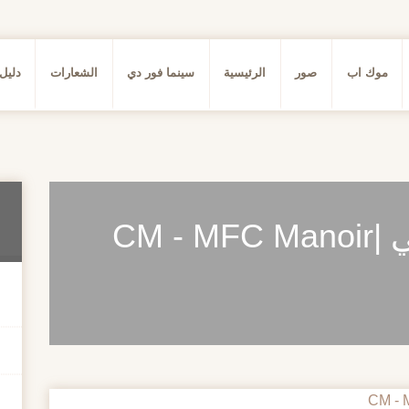
موك اب
صور
الرئيسية
سينما فور دي
الشعارات
دليل
خط انجليزي زخرفي |CM - MFC Manoir