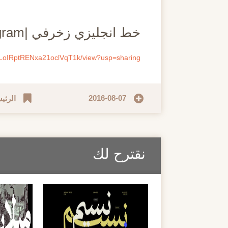
مايو
خط انجليزي زخرفي |CM - MFC Manoir Monogram
nYLoIRptRENxa21oclVqT1k/view?usp=sharing
2016-08-07
الرئي
نقترح لك