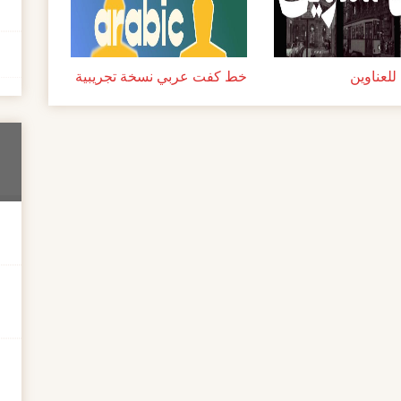
لعناوين
خط كفت عربي نسخة تجريبية