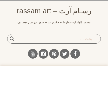
لتجاوز
رسـام آرت – rassam art
لى
لمحتوى
مصدر إلهامك- خطوط – فكتورات – صور -دروس -وظائف
بحث