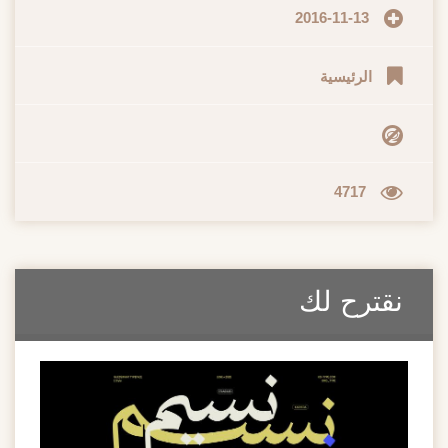
2016-11-13
الرئيسية
4717
نقترح لك