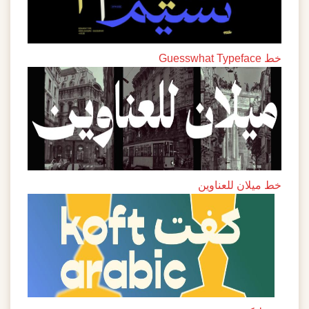
خط Guesswhat Typeface
خط ميلان للعناوين