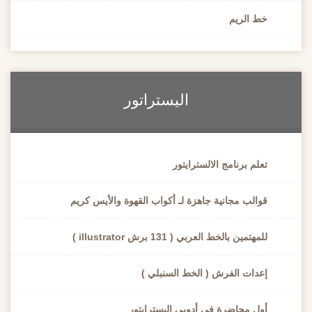
ط الريم
اليستراتور
علم برنامج الالسترايتور
والب مجانية جاهزة لـ أكواب القهوة والأيس كريم
مهتمين بالخط العربي ( 131 برش illustrator )
عدات الفرش ( الخط السنبلي )
ول محاضرة في أدوبي اليسترايتور