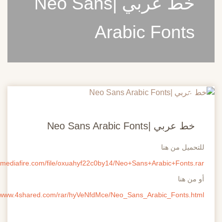
خط عربي |Neo Sans
Arabic Font
بي |Neo Sans Arabic Fonts
ل من هنا
http://www.mediafire.com/file/oxuahyf22c0by14/Neo+Sans+Arabic+Font
هنا
http://www.4shared.com/rar/hyVeNfdMce/Neo_Sans_Arabic_Fonts