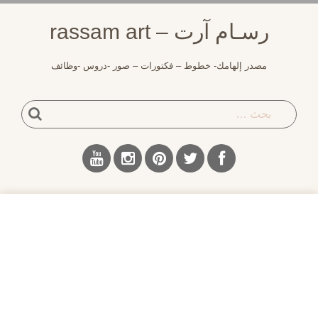
رسـام آرت – rassam art
مصدر إلهامك- خطوط – فكتورات – صور -دروس -وظائف
بحث