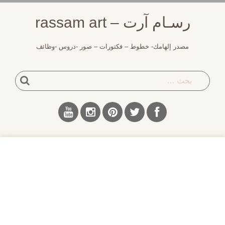
رسـام آرت – rassam art
مصدر إلهامك- خطوط – فكتورات – صور -دروس -وظائف
بحث