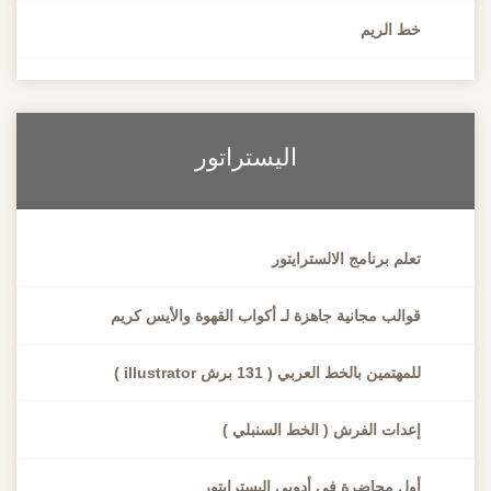
خط الريم
اليستراتور
تعلم برنامج الالسترايتور
قوالب مجانية جاهزة لـ أكواب القهوة والأيس كريم
للمهتمين بالخط العربي ( 131 برش illustrator )
إعدات الفرش ( الخط السنبلي )
أول محاضرة في أدوبي اليسترايتور