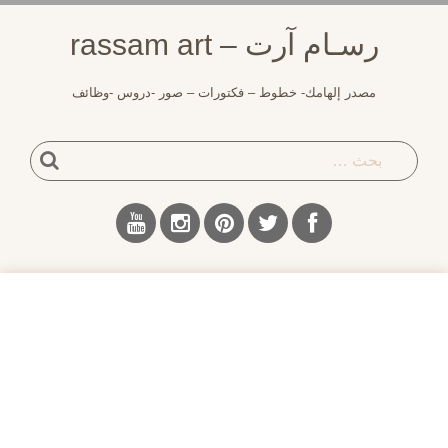
تجاوز
رسـام آرت – rassam art
ى
محتوى
مصدر إلهامك- خطوط – فكتورات – صور -دروس -وظائف
بحث