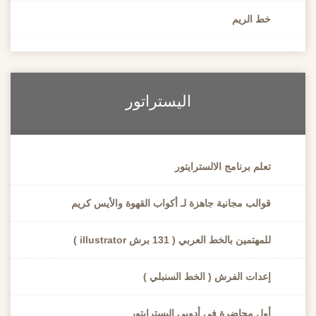
خط الريم
اليستراتور
تعلم برنامج الالسترايتور
قوالب مجانية جاهزة لـ أكواب القهوة والأيس كريم
للمهتمين بالخط العربي ( 131 برش illustrator )
إعدات الفرش ( الخط السنبلي )
أول محاضرة في أدوبي اليسترايتور