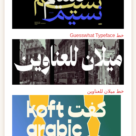
خط Guesswhat Typeface
خط ميلان للعناوين