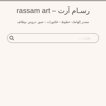
لتجاوز
رسـام آرت – rassam art
لى
لمحتوى
مصدر إلهامك- خطوط – فكتورات – صور -دروس -وظائف
بحث