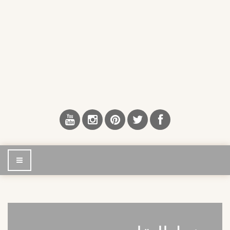
إضغط
للتصفح