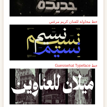
خط محاولة للفنان كريم مرغني
خط Guesswhat Typeface