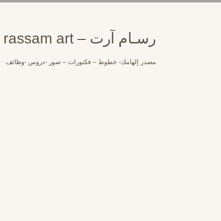
لتجاوز
لى
لمحتوى
رسـام آرت – rassam art
مصدر إلهامك- خطوط – فكتورات – صور -دروس -وظائف