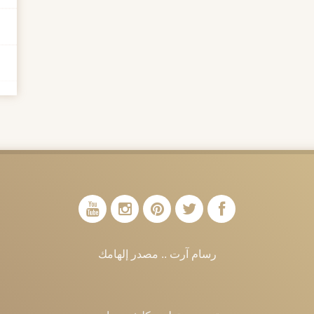
رسام آرت .. مصدر إلهامك