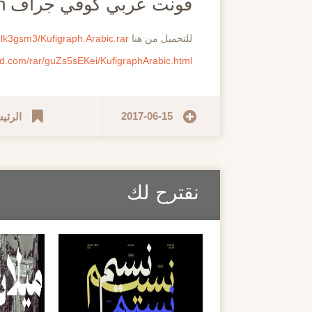
فونت عربي كوفي جراف Kufigraph
للتحميل من هنا
qlk3gsm3/Kufigraph.Arabic.rar
ed.com/rar/guZs5sEKei/KufigraphArabic.html
2017-06-15
الرئي
نقترح لك