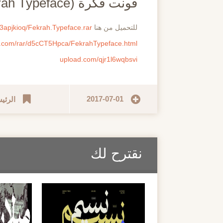
فونت فكرة (Fekrah Typeface)
للتحميل من هنا
83apjkioq/Fekrah.Typeface.rar
d.com/rar/d5cCT5Hpca/FekrahTypeface.html
upload.com/qjr1l6wqbsvi
2017-07-01
الرئي
نقترح لك