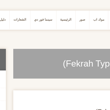
موك اب
صور
الرئيسية
سينما فور دي
الشعارات
دليل