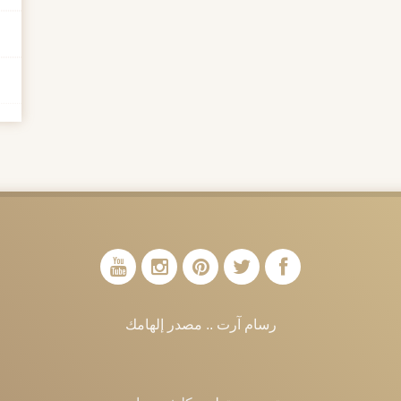
رسام آرت .. مصدر إلهامك