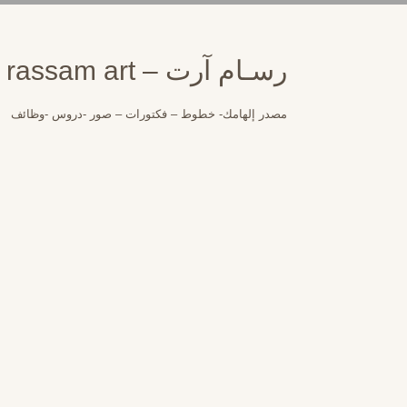
لتجاوز
لى
لمحتوى
رسـام آرت – rassam art
مصدر إلهامك- خطوط – فكتورات – صور -دروس -وظائف