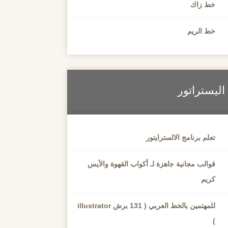
خط زاك
خط الريم
اليستراتور
تعلم برنامج الالسترايتور
قوالب مجانية جاهزة لـ أكواب القهوة والأيس
كريم
للمهتمين بالخط العربي ( 131 برش illustrator
)