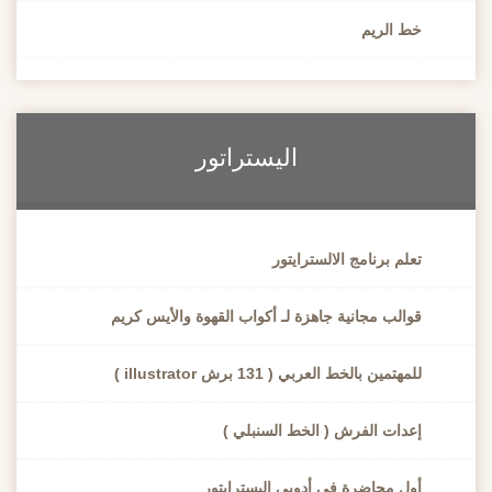
خط الريم
اليستراتور
تعلم برنامج الالسترايتور
قوالب مجانية جاهزة لـ أكواب القهوة والأيس كريم
للمهتمين بالخط العربي ( 131 برش illustrator )
إعدات الفرش ( الخط السنبلي )
أول محاضرة في أدوبي اليسترايتور