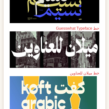
خط Guesswhat Typeface
خط ميلان للعناوين