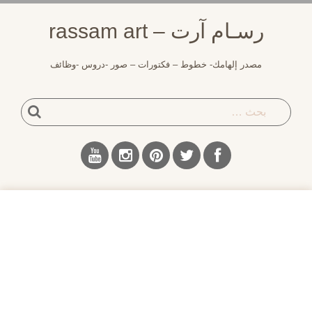
جاوز
رسـام آرت – rassam art
حتوى
مصدر إلهامك- خطوط – فكتورات – صور -دروس -وظائف
بحث