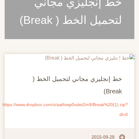
خط إنجليزي مجاني
لتحميل الخط ( Break)
20
مايو
خط إنجليزي مجاني لتحميل الخط (
Break)
https://www.dropbox.com/s/aathiwp0odet2m9/Break%20(1).zip?
dl=0
2015-09-28