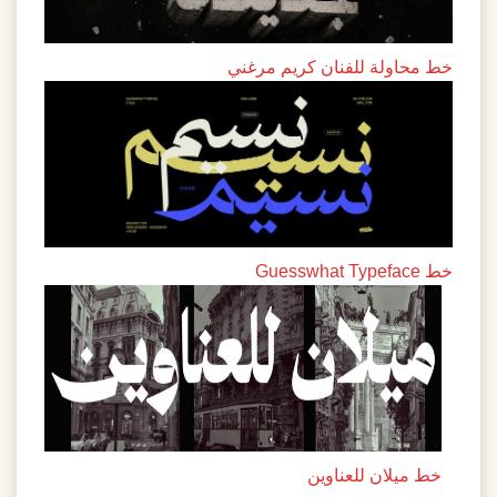
خط محاولة للفنان كريم مرغني
خط Guesswhat Typeface
خط ميلان للعناوين