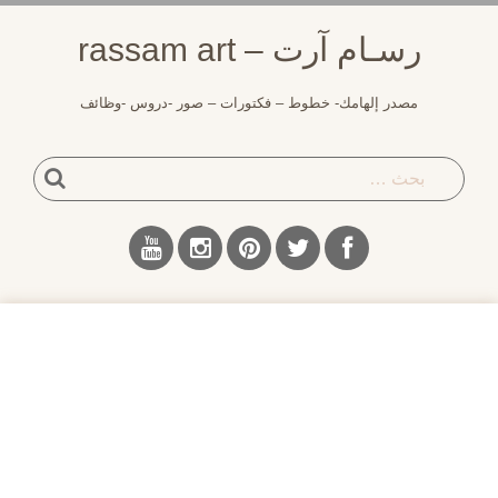
لتجاوز
رسـام آرت – rassam art
لى
لمحتوى
مصدر إلهامك- خطوط – فكتورات – صور -دروس -وظائف
بحث