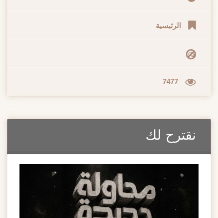
الرئيسية
7477
نقترح لك