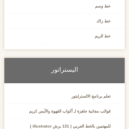
خط وسم
خط زاك
خط الريم
اليستراتور
تعلم برنامج الالسترايتور
قوالب مجانية جاهزة لـ أكواب القهوة والأيس كريم
للمهتمين بالخط العربي ( 131 برش illustrator )