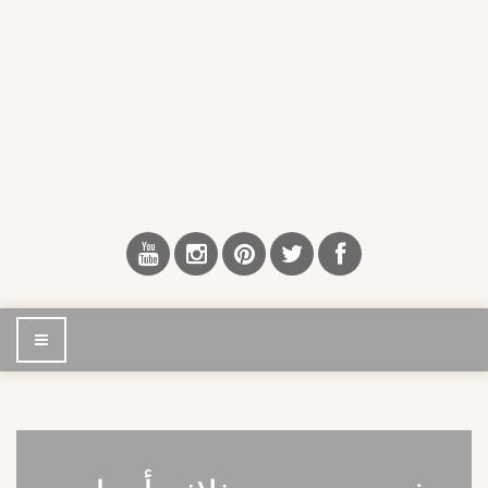
إضغط
للتصفح