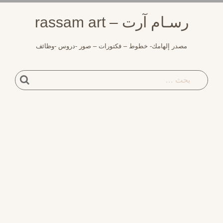
لتجاوز
رسـام آرت – rassam art
لى
لمحتوى
مصدر إلهامك- خطوط – فكتورات – صور -دروس -وظائف
بحث