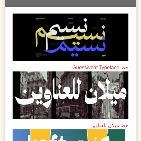
خط Guesswhat Typeface
خط ميلان للعناوين