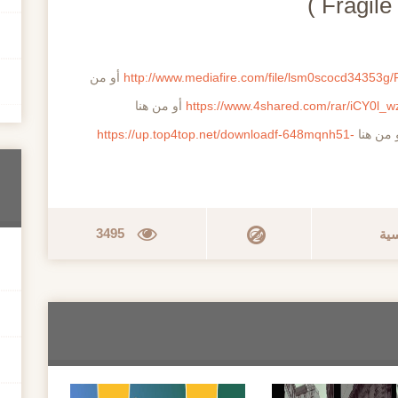
http://www.mediafire.com/file/lsm0scocd34353g
أو من
https://www.4shared.com/rar/iCY0l_w
أو من هنا
 من هنا
https://up.top4top.net/downloadf-648mqnh51-
3495
سية