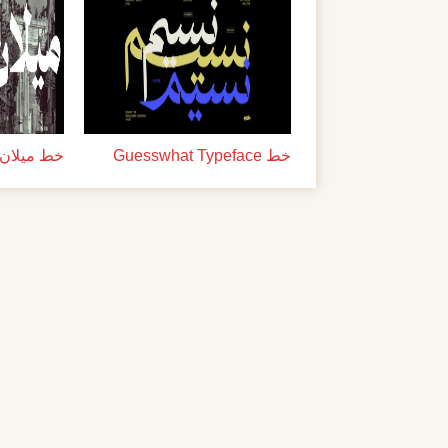
خط Guesswhat Typeface
خط ميلان ل