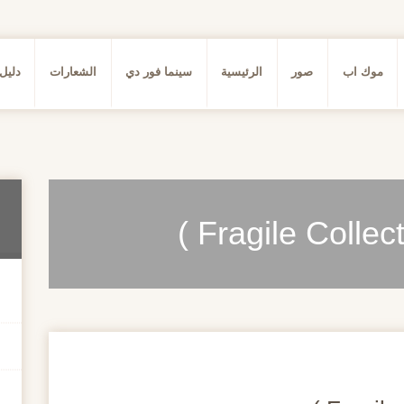
موك اب
صور
الرئيسية
سينما فور دي
الشعارات
دليل