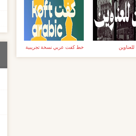
لعناوين
خط كفت عربي نسخة تجريبية