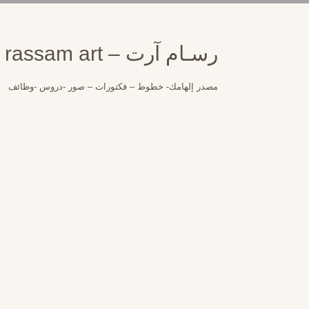
لتجاوز
لى
لمحتوى
رسـام آرت – rassam art
مصدر إلهامك- خطوط – فكتورات – صور -دروس -وظائف