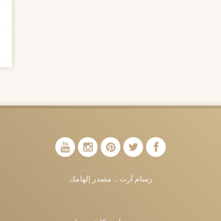
رسام آرت .. مصدر إلهامك