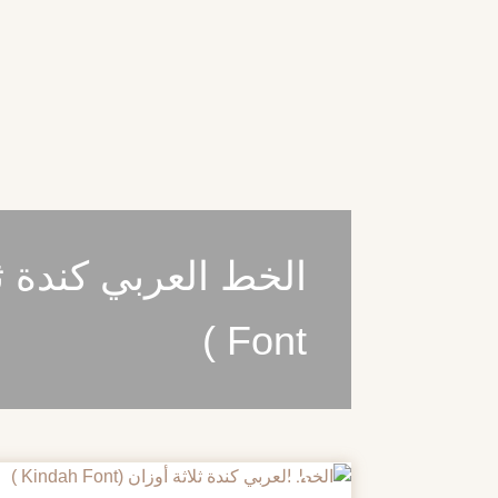
Font )
20