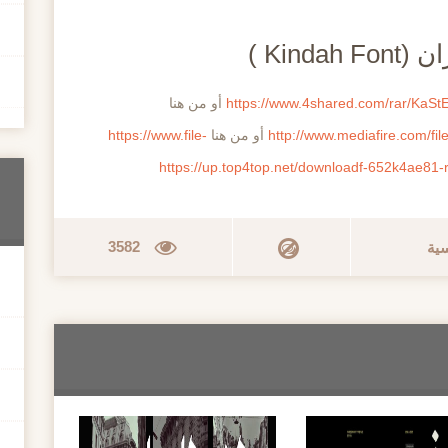
Kind )
https://www.4shared.com/rar/KaSt
أو من هنا
http://www.mediafire.com/f
أو من هنا
https://www.file-
https://up.top4top.net/downloadf-652k4ae81-r
3582
سية