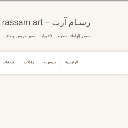
لتجاوز
لى
لمحتوى
رسـام آرت – rassam art
مصدر إلهامك- خطوط – فكتورات – صور -دروس -وظائف
الرئيسية
دروس
مقالات
ملحقات