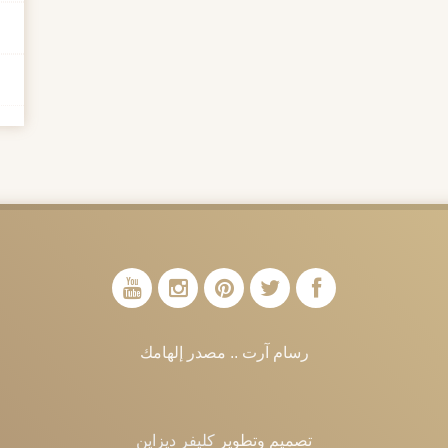
رسام آرت .. مصدر إلهامك
تصميم وتطوير
كليفر ديزاين