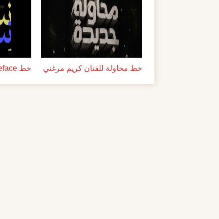
خط محاولة للفنان كريم مرغني
خط Guesswhat Typeface