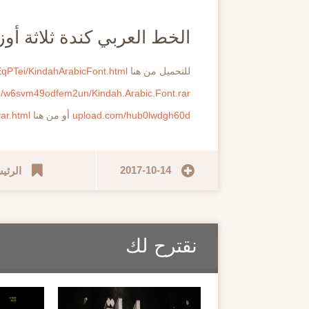
مايو
الخط العربي كندة ثلاثة أوزان (ah Font
للتحميل من هنا
EqPTei/KindahArabicFont.html
ile/w6svm49odfem2un/Kindah.Arabic.Font.rar
upload.com/hub0lwdgh60d
أو من هنا
ar.html
2017-10-14
الرئي
نقترح لك