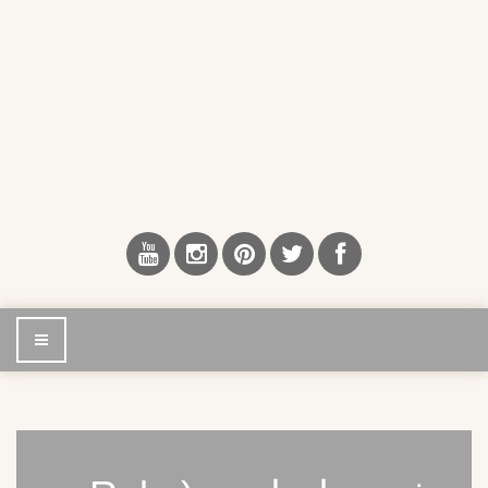
إضغط
للتصفح