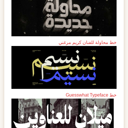
خط محاولة للفنان كريم مرغني
خط Guesswhat Typeface