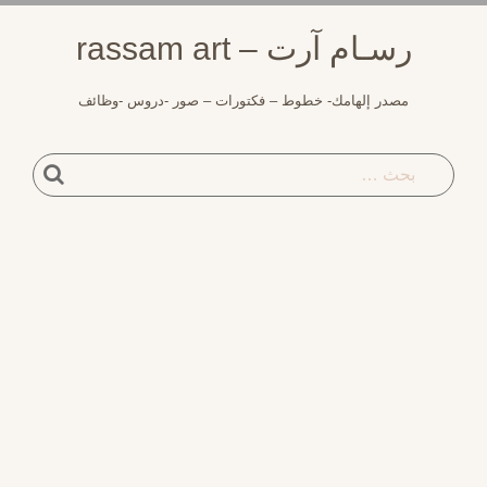
وز
رسـام آرت – rassam art
توى
مصدر إلهامك- خطوط – فكتورات – صور -دروس -وظائف
بحث