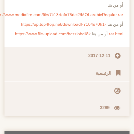
أو من هنا
http://www.mediafire.com/file/7k13rfofa75dci2/MOLarabicRegular.rar
أو من هنا
https://up.top4top.net/downloadf-7104s70h1-
rar.html
أو من هنا
https://www.file-upload.com/hczziobcii8k
2017-12-11
الرئيسية
3289