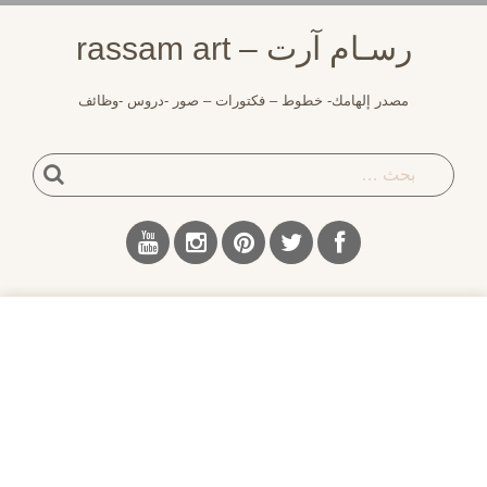
اوز
رسـام آرت – rassam art
حتوى
مصدر إلهامك- خطوط – فكتورات – صور -دروس -وظائف
بحث