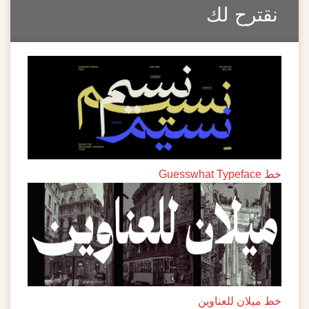
نقترح لك
خط Guesswhat Typeface
خط ميلان للعناوين