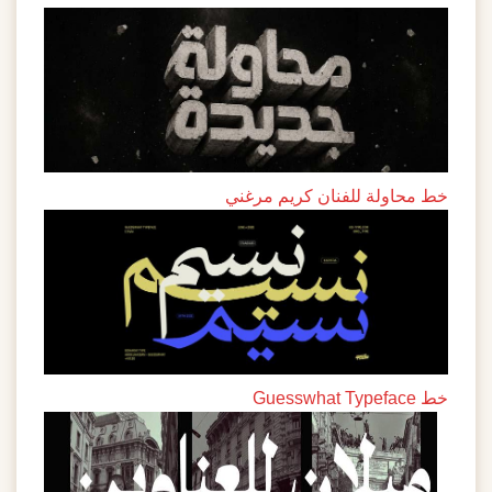
خط محاولة للفنان كريم مرغني
خط Guesswhat Typeface