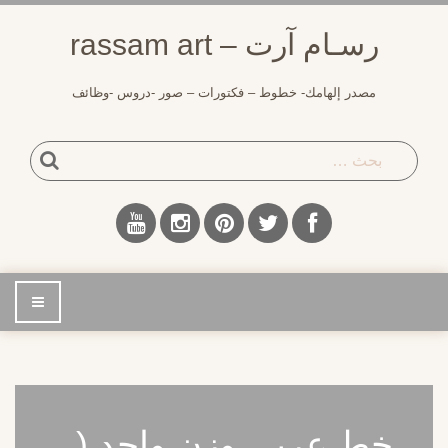
لتجاوز
رسـام آرت – rassam art
لى
لمحتوى
مصدر إلهامك- خطوط – فكتورات – صور -دروس -وظائف
بحث
إضغط
للتصفح
خط عربي وزن واحد (