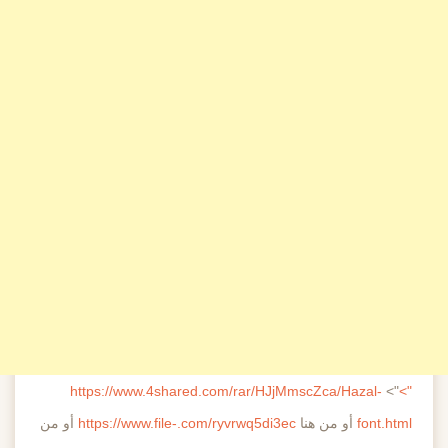
https://www.4shared.com/rar/HJjMmscZca/Hazal-
">
">
font.html
أو من هنا
https://www.file-.com/ryvrwq5di3ec
أو من