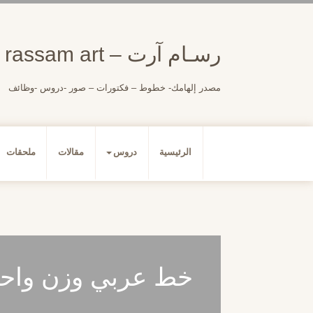
لتجاوز
لى
لمحتوى
رسـام آرت – rassam art
مصدر إلهامك- خطوط – فكتورات – صور -دروس -وظائف
الرئيسية
دروس
مقالات
ملحقات
خط عربي وزن واحد (أز