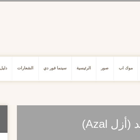
موك اب
صور
الرئيسية
سينما فور دي
الشعارات
دليل
ل Azal)