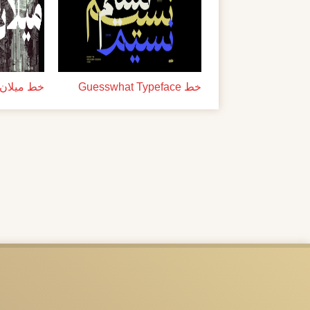
خط Guesswhat Typeface
خط ميلان ل