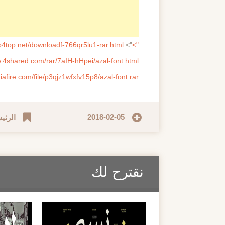
op4top.net/downloadf-766qr5lu1-rar.html
">
">
w.4shared.com/rar/7aIH-hHpei/azal-font.html
afire.com/file/p3qjz1wfxfv15p8/azal-font.rar
2018-02-05
الرئي
نقترح لك