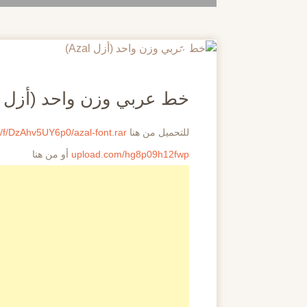
20
مايو
خط عربي وزن واحد (أزل Azal)
للتحميل من هنا
o/f/DzAhv5UY6p0/azal-font.rar
upload.com/hg8p09h12fwp
أو من هنا