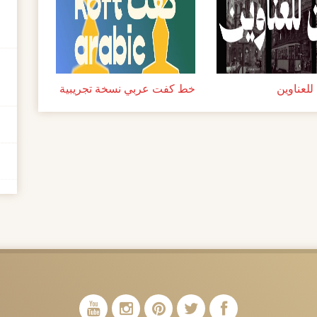
لعناوين
خط كفت عربي نسخة تجريبية