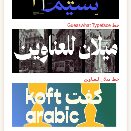
خط Guesswhat Typeface
خط ميلان للعناوين