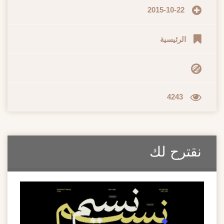
2015-10-22
الرئيسية
4243
نقترح لك