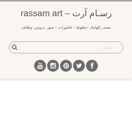
لتجاوز
رسـام آرت – rassam art
لى
لمحتوى
مصدر إلهامك- خطوط – فكتورات – صور -دروس -وظائف
بحث