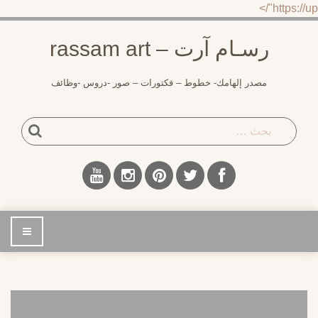
https://up"/>
لتجاوز
رسـام آرت – rassam art
لى
لمحتوى
مصدر إلهامك- خطوط – فكتورات – صور -دروس -وظائف
بحث
إضغط
للتصفح