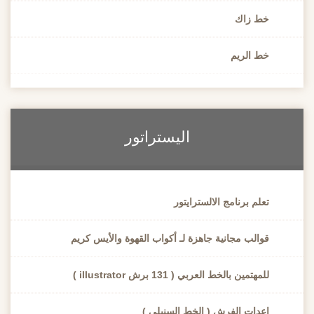
خط زاك
خط الريم
اليستراتور
تعلم برنامج الالسترايتور
قوالب مجانية جاهزة لـ أكواب القهوة والأيس كريم
للمهتمين بالخط العربي ( 131 برش illustrator )
إعدات الفرش ( الخط السنبلي )