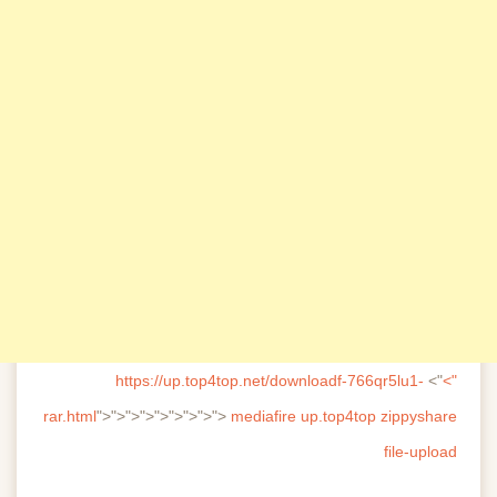
https://up.top4top.net/downloadf-766qr5lu1-
">
">
rar.html
">">">">">">">">">
mediafire
up.top4top
zippyshare
file-upload