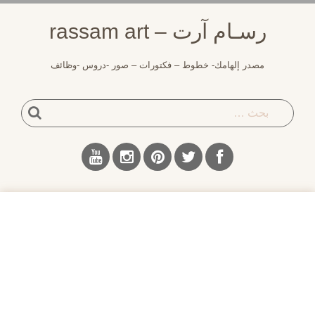
لتجاوز
رسـام آرت – rassam art
لى
لمحتوى
مصدر إلهامك- خطوط – فكتورات – صور -دروس -وظائف
بحث