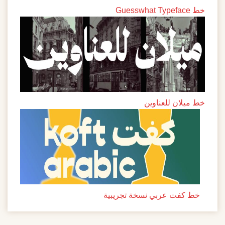
خط Guesswhat Typeface
خط ميلان للعناوين
خط كفت عربي نسخة تجريبية