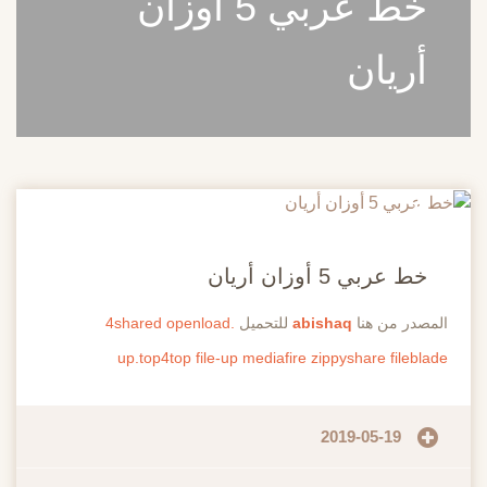
خط عربي 5 أوزان
أريان
20
مايو
خط عربي 5 أوزان أريان
المصدر من هنا
abishaq
للتحميل
openload.
4shared
up.top4top
file-up
mediafire
zippyshare
fileblade
2019-05-19