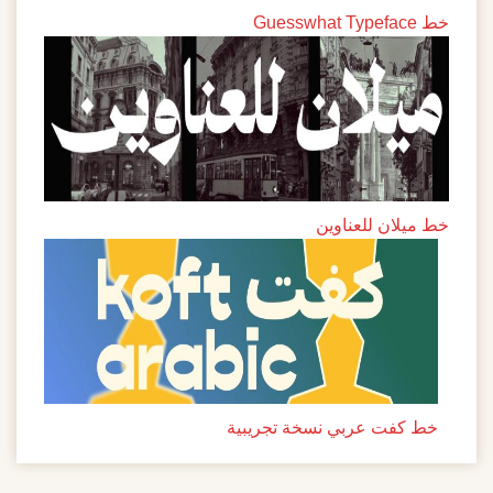
خط Guesswhat Typeface
خط ميلان للعناوين
خط كفت عربي نسخة تجريبية