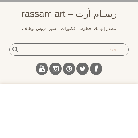
لتجاوز
رسـام آرت – rassam art
لى
لمحتوى
مصدر إلهامك- خطوط – فكتورات – صور -دروس -وظائف
بحث