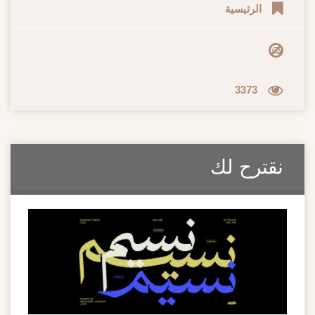
الرئيسية
3373
نقترح لك