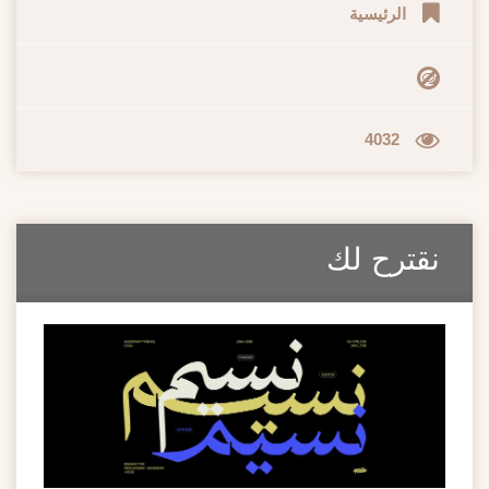
الرئيسية
4032
نقترح لك