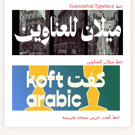
خط Guesswhat Typeface
خط ميلان للعناوين
خط كفت عربي نسخة تجريبية