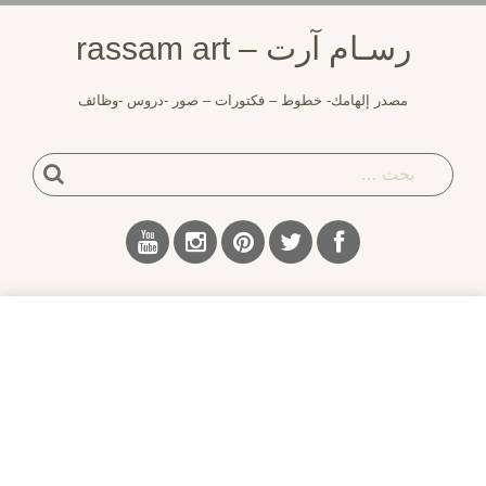
لتجاوز
رسـام آرت – rassam art
لى
لمحتوى
مصدر إلهامك- خطوط – فكتورات – صور -دروس -وظائف
بحث