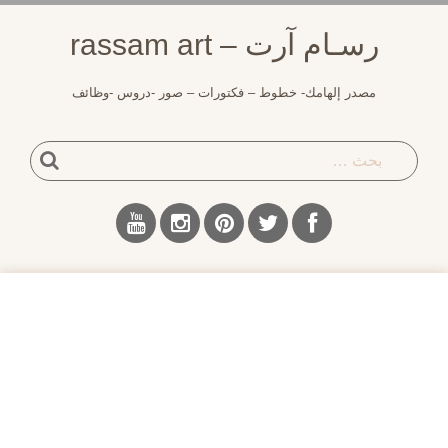
لتجاوز
رسـام آرت – rassam art
لى
لمحتوى
مصدر إلهامك- خطوط – فكتورات – صور -دروس -وظائف
بحث