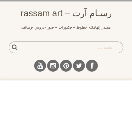
لتجاوز
رسـام آرت – rassam art
لى
لمحتوى
مصدر إلهامك- خطوط – فكتورات – صور -دروس -وظائف
بحث