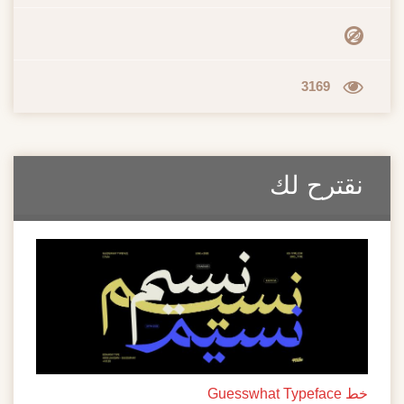
3169
نقترح لك
خط Guesswhat Typeface