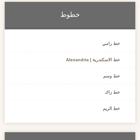
خطوط
خط رامي
خط الاسكندرية | Alexandria
خط وسم
خط زاك
خط الريم