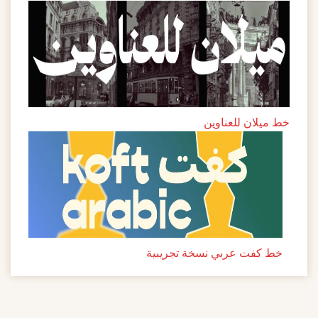
خط ميلان للعناوين
خط كفت عربي نسخة تجريبية