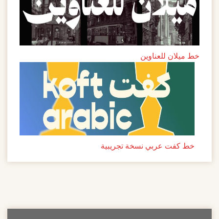
خط ميلان للعناوين
خط كفت عربي نسخة تجريبية