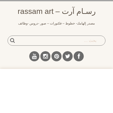
لتجاوز
رسـام آرت – rassam art
لى
لمحتوى
مصدر إلهامك- خطوط – فكتورات – صور -دروس -وظائف
بحث