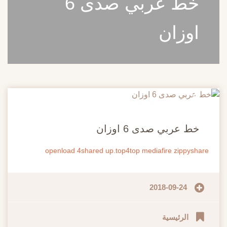
خط عربي صدى 6
اوزان
20
مايو
خط عربي صدى 6 اوزان
openload
4shared
up.top4top
mediafire
zippyshare
2018-09-24
الرئيسية