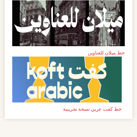
خط ميلان للعناوين
خط كفت عربي نسخة تجريبية