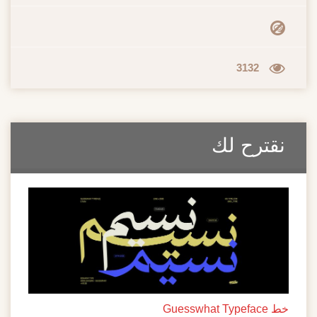
3132
نقترح لك
خط Guesswhat Typeface