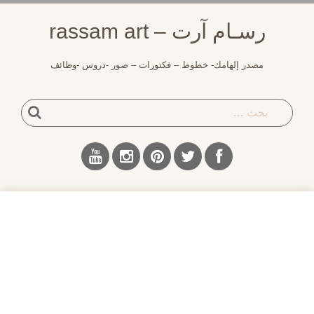
لتجاوز
رسـام آرت – rassam art
لى
لمحتوى
مصدر إلهامك- خطوط – فكتورات – صور -دروس -وظائف
بحث