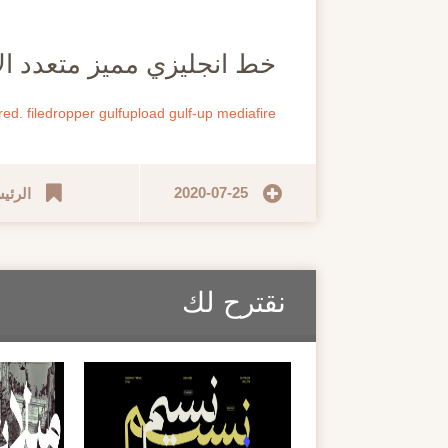
مايو
خط انجليزي مميز متعدد الاوزان ( ont Family
red.
filedropper
gulfupload
gulf-up
mediafire
2020-07-25
الرئي
نقترح لك