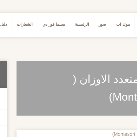
موك اب
صور
الرئيسية
سينما فور دي
الشعارات
دليل
عدد الاوزان (
Mont