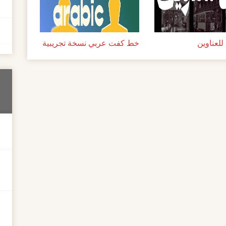
لعناوين
خط كفت عربي نسخة تجريبية