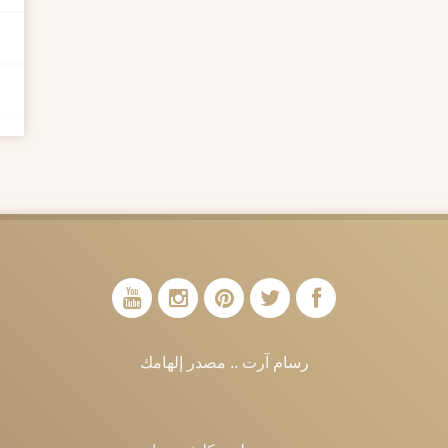
رسام آرت .. مصدر إلهامك