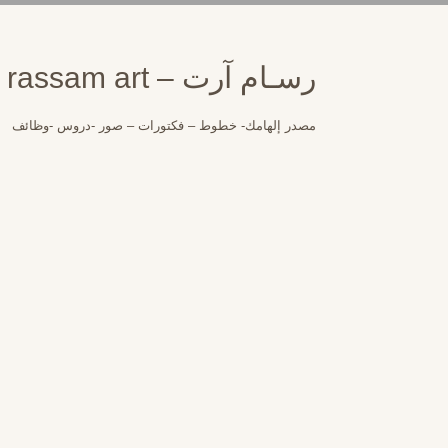
لتجاوز
لى
لمحتوى
رسـام آرت – rassam art
مصدر إلهامك- خطوط – فكتورات – صور -دروس -وظائف