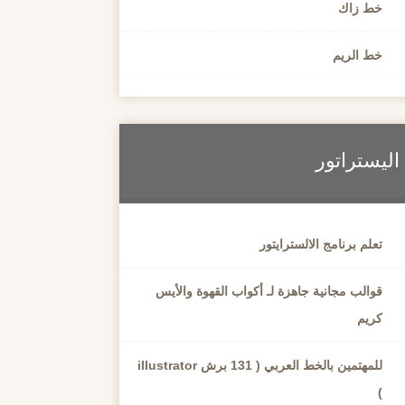
خط زاك
خط الريم
اليستراتور
تعلم برنامج الالسترايتور
قوالب مجانية جاهزة لـ أكواب القهوة والأيس
كريم
للمهتمين بالخط العربي ( 131 برش illustrator
)