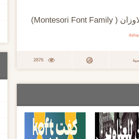
Montesori F)
4sha
2876
سية