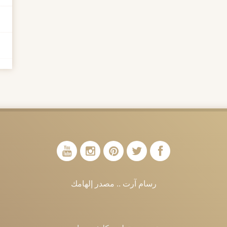
رسام آرت .. مصدر إلهامك