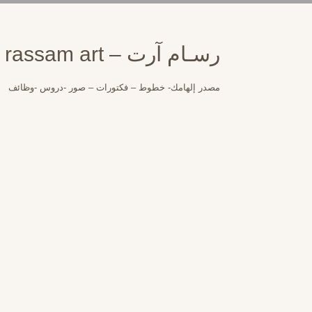
لتجاوز
لى
لمحتوى
رسـام آرت – rassam art
مصدر إلهامك- خطوط – فكتورات – صور -دروس -وظائف