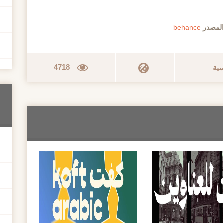
المصدر
behance
4718
سية