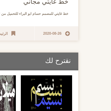
خط غايتي مجاني
خط غايتي للمصمم حسام ابو البراء للتحميل من 
2020-08-26
الرئي
نقترح لك