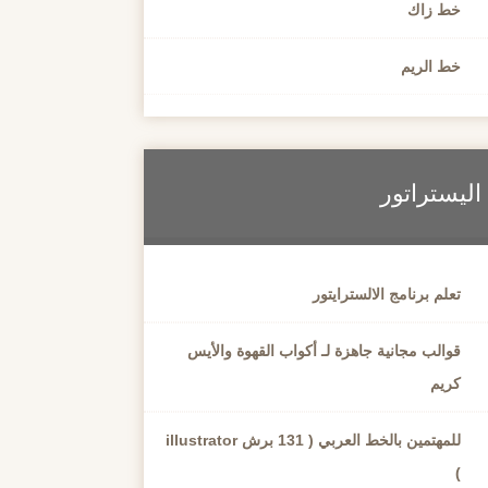
خط زاك
خط الريم
اليستراتور
تعلم برنامج الالسترايتور
قوالب مجانية جاهزة لـ أكواب القهوة والأيس
كريم
للمهتمين بالخط العربي ( 131 برش illustrator
)