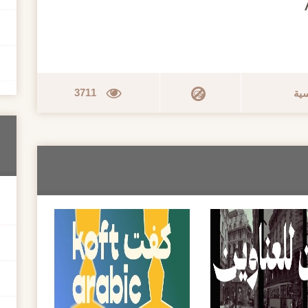
3711
سية