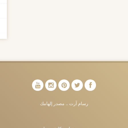
رسام آرت .. مصدر إلهامك