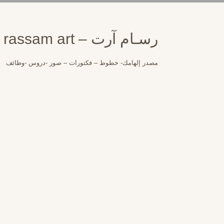
لتجاوز
لى
لمحتوى
رسـام آرت – rassam art
مصدر إلهامك- خطوط – فكتورات – صور -دروس -وظائف