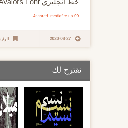
خط انجليزي Avalors Font
4shared.
mediafire
up-00
2020-08-27
الرئي
نقترح لك