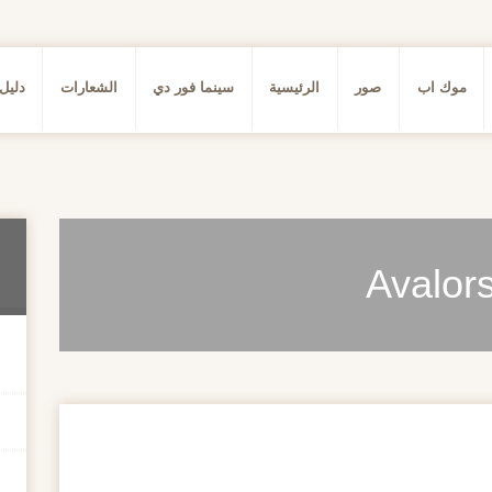
موك اب
صور
الرئيسية
سينما فور دي
الشعارات
دليل