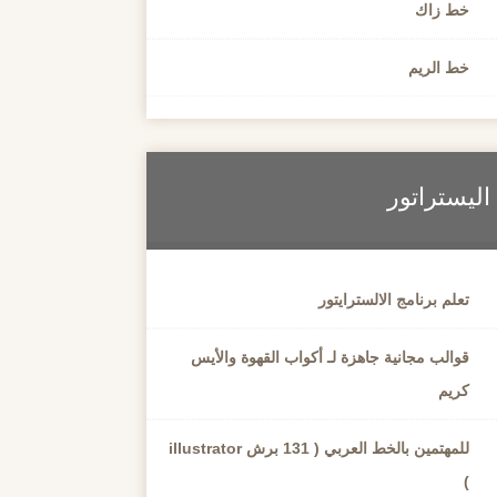
خط زاك
خط الريم
اليستراتور
تعلم برنامج الالسترايتور
قوالب مجانية جاهزة لـ أكواب القهوة والأيس
كريم
للمهتمين بالخط العربي ( 131 برش illustrator
)