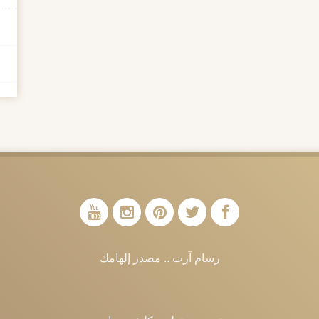
رسام آرت .. مصدر إلهامك