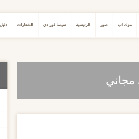
موك اب
صور
الرئيسية
سينما فور دي
الشعارات
دليل
 مجاني