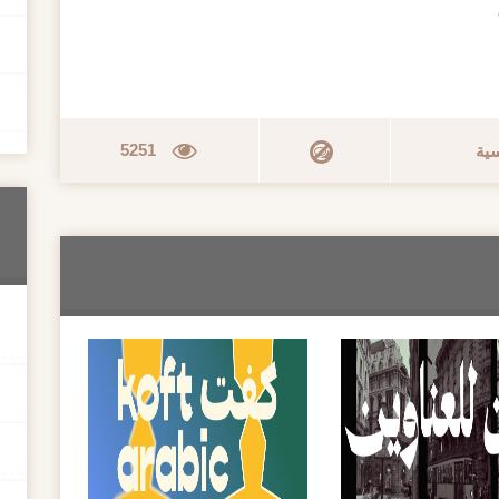
5251
سية