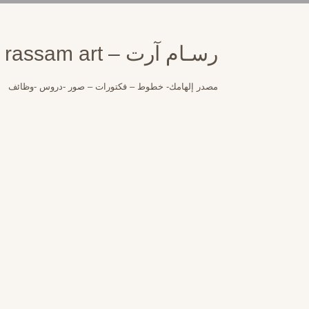
لتجاوز
لى
لمحتوى
رسـام آرت – rassam art
مصدر إلهامك- خطوط – فكتورات – صور -دروس -وظائف