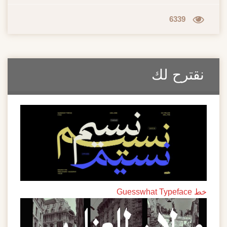
6339
نقترح لك
خط Guesswhat Typeface