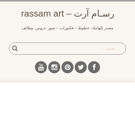
لتجاوز
رسـام آرت – rassam art
لى
لمحتوى
مصدر إلهامك- خطوط – فكتورات – صور -دروس -وظائف
بحث