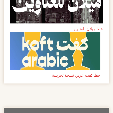
خط ميلان للعناوين
خط كفت عربي نسخة تجريبية