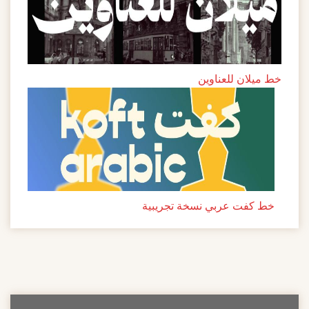
خط ميلان للعناوين
خط كفت عربي نسخة تجريبية