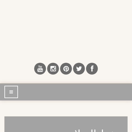
إضغط
للتصفح