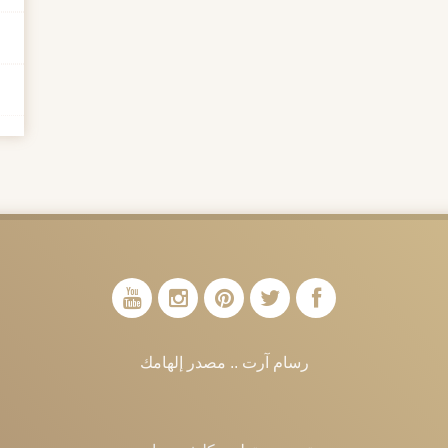
رسام آرت .. مصدر إلهامك