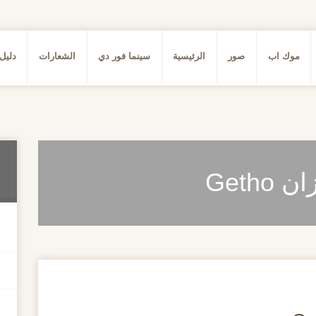
موك اب
صور
الرئيسية
سينما فور دي
الشعارات
دليل