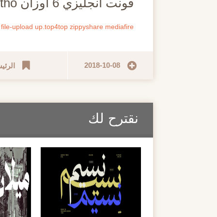
فونت انجليزي 6 اوزان Getho
file-upload
up.top4top
zippyshare
mediafire
2018-10-08
الرئي
نقترح لك