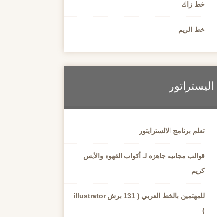
خط زاك
خط الريم
اليستراتور
تعلم برنامج الالسترايتور
قوالب مجانية جاهزة لـ أكواب القهوة والأيس
كريم
للمهتمين بالخط العربي ( 131 برش illustrator
)