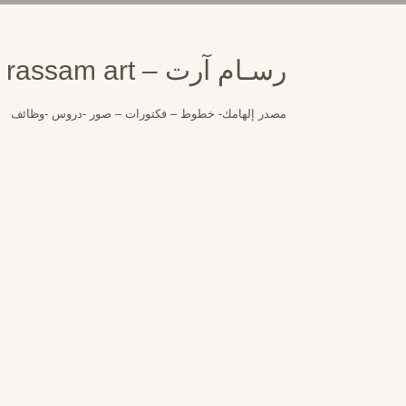
لتجاوز
لى
لمحتوى
رسـام آرت – rassam art
مصدر إلهامك- خطوط – فكتورات – صور -دروس -وظائف