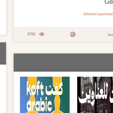
4shared
openload
2762
سية