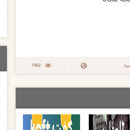
7982
سية