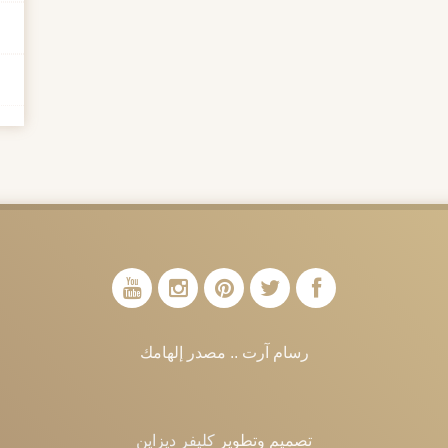
رسام آرت .. مصدر إلهامك
تصميم وتطوير
كليفر ديزاين