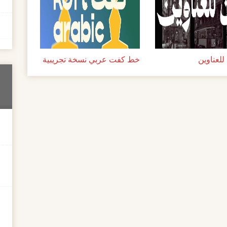
لعناوين
خط كفت عربي نسخة تجريبية