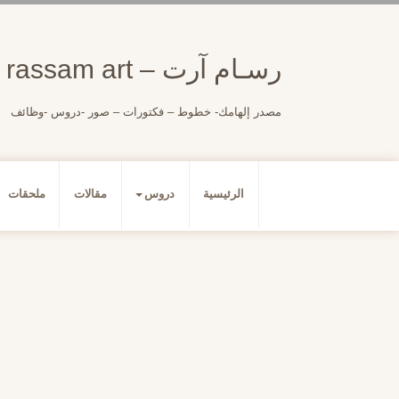
لتجاوز
لى
لمحتوى
رسـام آرت – rassam art
مصدر إلهامك- خطوط – فكتورات – صور -دروس -وظائف
الرئيسية
دروس
مقالات
ملحقات