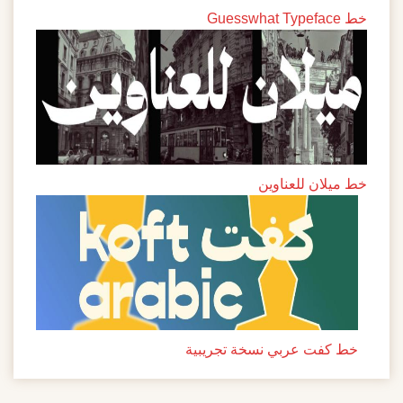
خط Guesswhat Typeface
خط ميلان للعناوين
خط كفت عربي نسخة تجريبية