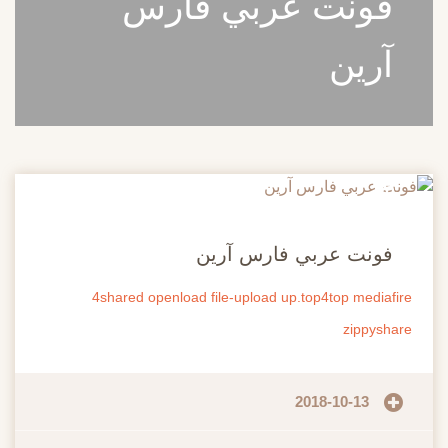
فونت عربي فارس
آرين
20
مايو
فونت عربي فارس آرين
4shared
openload
file-upload
up.top4top
mediafire
zippyshare
2018-10-13