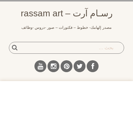
لتجاوز
رسـام آرت – rassam art
لى
لمحتوى
مصدر إلهامك- خطوط – فكتورات – صور -دروس -وظائف
بحث