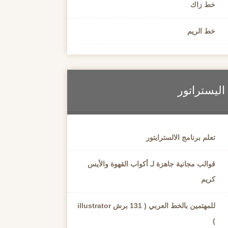
خط زاك
خط الريم
اليستراتور
تعلم برنامج الالسترايتور
قوالب مجانية جاهزة لـ أكواب القهوة والأيس
كريم
للمهتمين بالخط العربي ( 131 برش illustrator
)