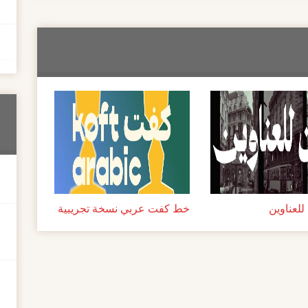
لعناوين
خط كفت عربي نسخة تجريبية