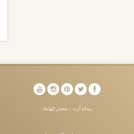
رسام آرت .. مصدر إلهامك