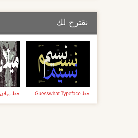
نقترح لك
خط Guesswhat Typeface
خط ميلان ل