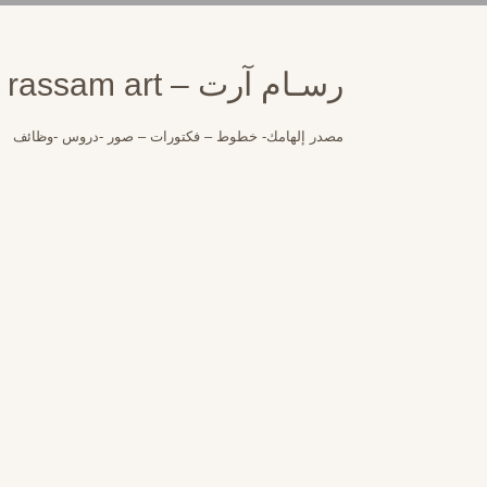
لتجاوز
لى
لمحتوى
رسـام آرت – rassam art
مصدر إلهامك- خطوط – فكتورات – صور -دروس -وظائف