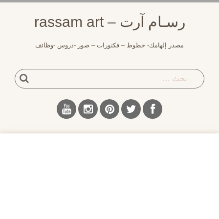
لتجاوز
رسـام آرت – rassam art
لى
لمحتوى
مصدر إلهامك- خطوط – فكتورات – صور -دروس -وظائف
بحث